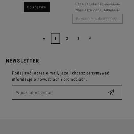
Cena regularna:
679,00 zł
Do koszyka
Najniższa cena:
509,00 zł
Powiadom o dostępności
«
»
1
2
3
NEWSLETTER
Podaj swój adres e-mail, jeżeli chcesz otrzymywać
informacje o nowościach i promocjach.