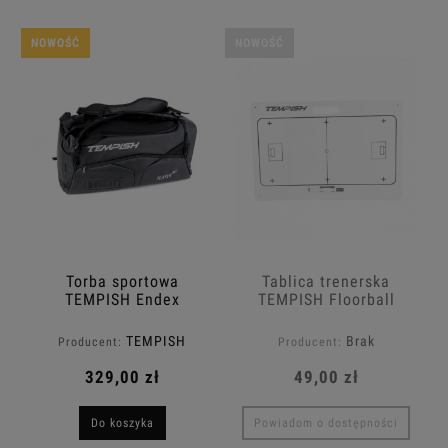
NOWOŚĆ
NOWOŚĆ
Torba sportowa
Tablica trenerska
TEMPISH Endex
TEMPISH Floorball
[33x24cm]
TEMPISH
Brak
Producent:
Producent:
329,00 zł
49,00 zł
Do koszyka
Powiadom o dostępności