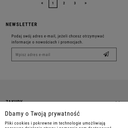
«
»
1
2
3
NEWSLETTER
Podaj swój adres e-mail, jeżeli chcesz otrzymywać
informacje o nowościach i promocjach.
ZAKUPY
Dbamy o Twoją prywatność
INFO
Pliki cookies i pokrewne im technologie umożliwiają