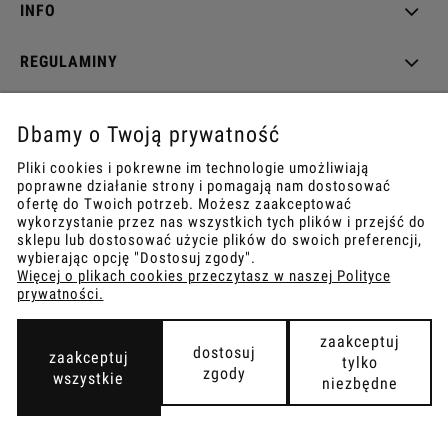
INFO
REGULAMINY
Dbamy o Twoją prywatność
COPYRIGHT © 2021
Pliki cookies i pokrewne im technologie umożliwiają
TEMPISH.
WYKONANIE:
BOMBARDIER.PRO
poprawne działanie strony i pomagają nam dostosować
ofertę do Twoich potrzeb. Możesz zaakceptować
wykorzystanie przez nas wszystkich tych plików i przejść do
sklepu lub dostosować użycie plików do swoich preferencji,
wybierając opcję "Dostosuj zgody".
Więcej o plikach cookies przeczytasz w naszej Polityce
pokaż pełną wersję strony
prywatności.
zaakceptuj
dostosuj
zaakceptuj
tylko
zgody
wszystkie
niezbędne