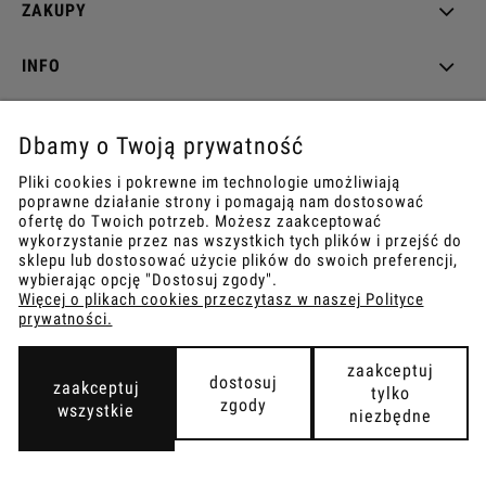
ZAKUPY
INFO
REGULAMINY
Dbamy o Twoją prywatność
Pliki cookies i pokrewne im technologie umożliwiają
poprawne działanie strony i pomagają nam dostosować
ofertę do Twoich potrzeb. Możesz zaakceptować
COPYRIGHT © 2021
wykorzystanie przez nas wszystkich tych plików i przejść do
TEMPISH.
WYKONANIE:
BOMBARDIER.PRO
sklepu lub dostosować użycie plików do swoich preferencji,
wybierając opcję "Dostosuj zgody".
Więcej o plikach cookies przeczytasz w naszej Polityce
prywatności.
pokaż pełną wersję strony
zaakceptuj
dostosuj
zaakceptuj
tylko
zgody
wszystkie
niezbędne