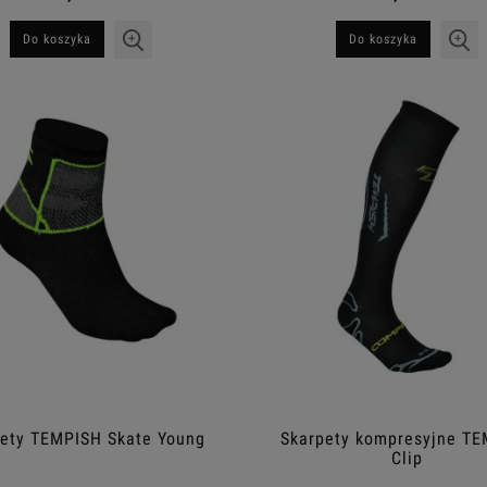
Do koszyka
Do koszyka
pety TEMPISH Skate Young
Skarpety kompresyjne T
Clip