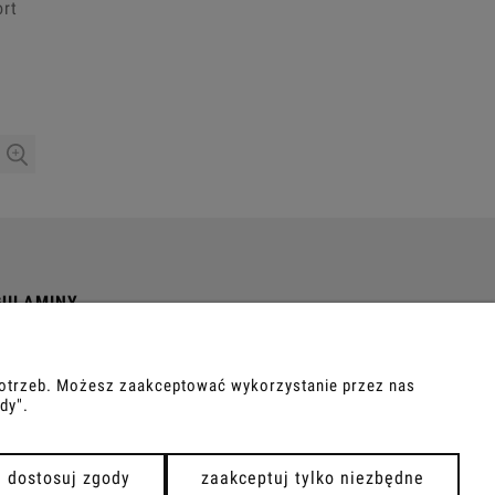
rt
GULAMINY
ulamin
tyka Prywatności
 potrzeb. Możesz zaakceptować wykorzystanie przez nas
dy".
dostosuj zgody
zaakceptuj tylko niezbędne