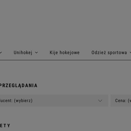
Unihokej
Kije hokejowe
Odzież sportowa
PRZEGLĄDANIA
ucent: (wybierz)
Cena: (
ETY