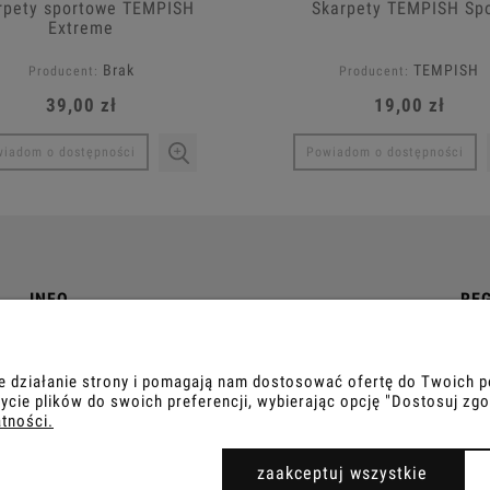
rpety sportowe TEMPISH
Skarpety TEMPISH Spo
Extreme
Brak
TEMPISH
Producent:
Producent:
39,00 zł
19,00 zł
iadom o dostępności
Powiadom o dostępności
INFO
RE
O nas
Reg
Kontakt
Poli
ne działanie strony i pomagają nam dostosować ofertę do Twoich
ycie plików do swoich preferencji, wybierając opcję "Dostosuj zgo
atności.
IER.PRO
zaakceptuj wszystkie