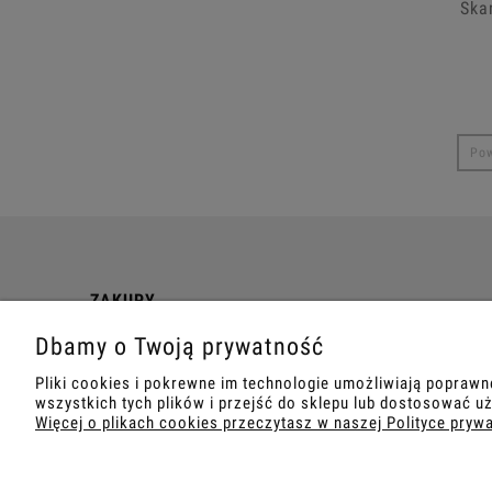
Ska
Pow
ZAKUPY
Dbamy o Twoją prywatność
Ważne informacje
Koszt dostawy
Pliki cookies i pokrewne im technologie umożliwiają popraw
wszystkich tych plików i przejść do sklepu lub dostosować uż
Więcej o plikach cookies przeczytasz w naszej Polityce pryw
COPYRIGHT © 2021 TEMPISH.
WYKONANIE:
BOMBARD