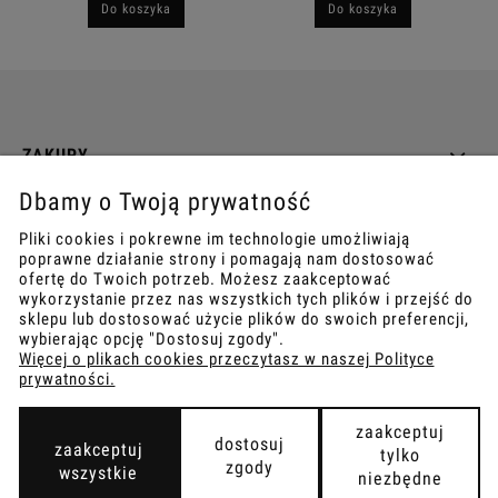
Do koszyka
Do koszyka
ZAKUPY
Dbamy o Twoją prywatność
INFO
Pliki cookies i pokrewne im technologie umożliwiają
poprawne działanie strony i pomagają nam dostosować
REGULAMINY
ofertę do Twoich potrzeb. Możesz zaakceptować
wykorzystanie przez nas wszystkich tych plików i przejść do
sklepu lub dostosować użycie plików do swoich preferencji,
wybierając opcję "Dostosuj zgody".
Więcej o plikach cookies przeczytasz w naszej Polityce
prywatności.
COPYRIGHT © 2021
TEMPISH.
WYKONANIE:
BOMBARDIER.PRO
zaakceptuj
dostosuj
zaakceptuj
tylko
zgody
wszystkie
niezbędne