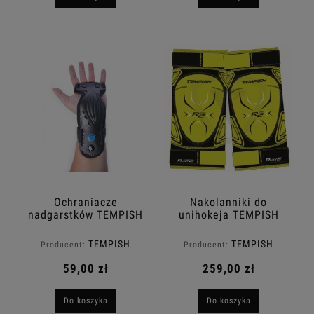
Ochraniacze
Nakolanniki do
nadgarstków TEMPISH
unihokeja TEMPISH
Acura 2
React Pro R2
TEMPISH
TEMPISH
Producent:
Producent:
59,00 zł
259,00 zł
Do koszyka
Do koszyka