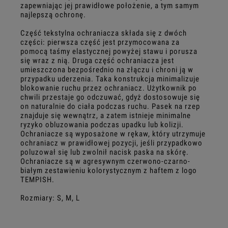
zapewniając jej prawidłowe położenie, a tym samym
najlepszą ochronę.
Część tekstylna ochraniacza składa się z dwóch
części: pierwsza część jest przymocowana za
pomocą taśmy elastycznej powyżej stawu i porusza
się wraz z nią. Druga część ochraniacza jest
umieszczona bezpośrednio na złączu i chroni ją w
przypadku uderzenia. Taka konstrukcja minimalizuje
blokowanie ruchu przez ochraniacz. Użytkownik po
chwili przestaje go odczuwać, gdyż dostosowuje się
on naturalnie do ciała podczas ruchu. Pasek na rzep
znajduje się wewnątrz, a zatem istnieje minimalne
ryzyko obluzowania podczas upadku lub kolizji.
Ochraniacze są wyposażone w rękaw, który utrzymuje
ochraniacz w prawidłowej pozycji, jeśli przypadkowo
poluzował się lub zwolnił nacisk paska na skórę.
Ochraniacze są w agresywnym czerwono-czarno-
białym zestawieniu kolorystycznym z haftem z logo
TEMPISH.
Rozmiary: S, M, L