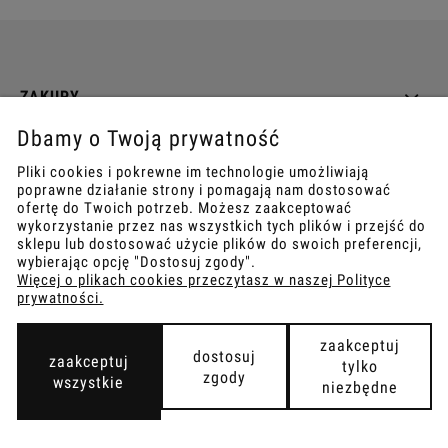
ZAKUPY
Dbamy o Twoją prywatność
INFO
Pliki cookies i pokrewne im technologie umożliwiają
poprawne działanie strony i pomagają nam dostosować
REGULAMINY
ofertę do Twoich potrzeb. Możesz zaakceptować
wykorzystanie przez nas wszystkich tych plików i przejść do
sklepu lub dostosować użycie plików do swoich preferencji,
wybierając opcję "Dostosuj zgody".
Więcej o plikach cookies przeczytasz w naszej Polityce
prywatności.
COPYRIGHT © 2021
TEMPISH.
WYKONANIE:
BOMBARDIER.PRO
zaakceptuj
dostosuj
zaakceptuj
tylko
zgody
wszystkie
niezbędne
pokaż pełną wersję strony