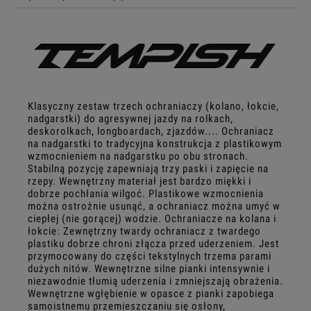
Klasyczny zestaw trzech ochraniaczy (kolano, łokcie,
nadgarstki) do agresywnej jazdy na rolkach,
deskorolkach, longboardach, zjazdów.... Ochraniacz
na nadgarstki to tradycyjna konstrukcja z plastikowym
wzmocnieniem na nadgarstku po obu stronach.
Stabilną pozycję zapewniają trzy paski i zapięcie na
rzepy. Wewnętrzny materiał jest bardzo miękki i
dobrze pochłania wilgoć. Plastikowe wzmocnienia
można ostrożnie usunąć, a ochraniacz można umyć w
ciepłej (nie gorącej) wodzie. Ochraniacze na kolana i
łokcie: Zewnętrzny twardy ochraniacz z twardego
plastiku dobrze chroni złącza przed uderzeniem. Jest
przymocowany do części tekstylnych trzema parami
dużych nitów. Wewnętrzne silne pianki intensywnie i
niezawodnie tłumią uderzenia i zmniejszają obrażenia.
Wewnętrzne wgłębienie w opasce z pianki zapobiega
samoistnemu przemieszczaniu się osłony,