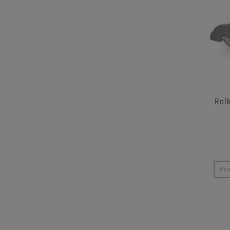
Rol
Pow