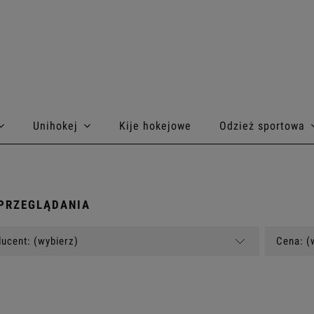
Unihokej
Kije hokejowe
Odzież sportowa
PRZEGLĄDANIA
ucent: (wybierz)
Cena: (