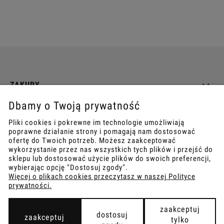
ZAKUPY
Dbamy o Twoją prywatność
INFO
Pliki cookies i pokrewne im technologie umożliwiają
poprawne działanie strony i pomagają nam dostosować
REGULAMINY
ofertę do Twoich potrzeb. Możesz zaakceptować
wykorzystanie przez nas wszystkich tych plików i przejść do
sklepu lub dostosować użycie plików do swoich preferencji,
wybierając opcję "Dostosuj zgody".
Więcej o plikach cookies przeczytasz w naszej Polityce
prywatności.
COPYRIGHT © 2021
TEMPISH.
WYKONANIE:
BOMBARDIER.PRO
zaakceptuj
dostosuj
zaakceptuj
tylko