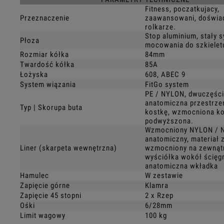
Fitness, poczatkujacy,
Przeznaczenie
zaawansowani, doświa
rolkarze.
Stop aluminium, stały 
Płoza
mocowania do szkielet
Rozmiar kółka
84mm
Twardość kółka
85A
Łożyska
608, ABEC 9
System wiązania
FitGo system
PE / NYLON, dwuczęśc
anatomiczna przestrzeń
Typ | Skorupa buta
kostkę, wzmocniona ko
podwyższona.
Wzmocniony NYLON / 
anatomiczny, materiał 
Liner (skarpeta wewnętrzna)
wzmocniony na zewnąt
wyściółka wokół ścięgn
anatomiczna wkładka
Hamulec
W zestawie
Zapięcie górne
Klamra
Zapięcie 45 stopni
2 x Rzep
Ośki
6/28mm
Limit wagowy
100 kg