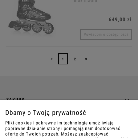
brak towaru
649,00 zł
Powiadom o dostępności
«
»
1
2
ZAKUPY
Dbamy o Twoją prywatność
INFO
Pliki cookies i pokrewne im technologie umożliwiają
poprawne działanie strony i pomagają nam dostosować
REGULAMINY
ofertę do Twoich potrzeb. Możesz zaakceptować