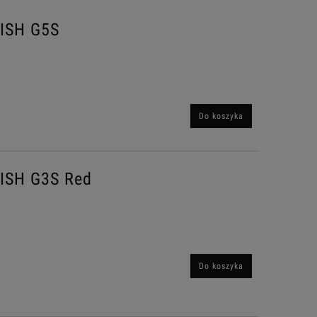
PISH G5S
Do koszyka
PISH G3S Red
Do koszyka