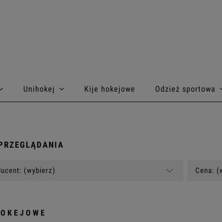
Unihokej
Kije hokejowe
Odzież sportowa
PRZEGLĄDANIA
ucent: (wybierz)
Cena: (
HOKEJOWE