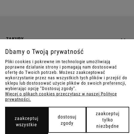
ZAKUPY
Dbamy o Twoją prywatność
INFO
Pliki cookies i pokrewne im technologie umożliwiają
poprawne działanie strony i pomagają nam dostosować
REGULAMINY
ofertę do Twoich potrzeb. Możesz zaakceptować
wykorzystanie przez nas wszystkich tych plików i przejść do
sklepu lub dostosować użycie plików do swoich preferencji,
wybierając opcję "Dostosuj zgody".
Więcej o plikach cookies przeczytasz w naszej Polityce
prywatności.
COPYRIGHT © 2021
TEMPISH.
WYKONANIE:
BOMBARDIER.PRO
zaakceptuj
dostosuj
zaakceptuj
tylko
zgody
wszystkie
niezbędne