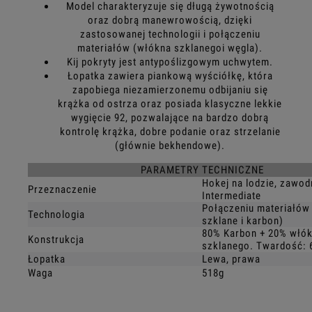
Model charakteryzuje się długą żywotnością
oraz dobrą manewrowością, dzięki
zastosowanej technologii i połączeniu
materiałów (włókna szklanegoi węgla).
Kij pokryty jest antypoślizgowym uchwytem.
Łopatka zawiera piankową wyściółkę, która
zapobiega niezamierzonemu odbijaniu się
krążka od ostrza oraz posiada klasyczne lekkie
wygięcie 92, pozwalające na bardzo dobrą
kontrolę krążka, dobre podanie oraz strzelanie
(głównie bekhendowe).
PARAMETRY TECHNICZNE
Hokej na lodzie, zawod
Przeznaczenie
Intermediate
Połączeniu materiałów
Technologia
szklane i karbon)
80% Karbon + 20% włó
Konstrukcja
szklanego. Twardość: 
Łopatka
Lewa, prawa
Waga
518g