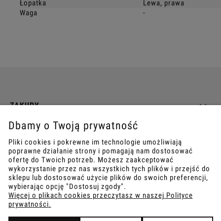
Łopatka
Lewa, prawa
Waga
-
ZAKUPY
Dbamy o Twoją prywatność
INFO
Pliki cookies i pokrewne im technologie umożliwiają
poprawne działanie strony i pomagają nam dostosować
REGULAMINY
ofertę do Twoich potrzeb. Możesz zaakceptować
wykorzystanie przez nas wszystkich tych plików i przejść do
sklepu lub dostosować użycie plików do swoich preferencji,
wybierając opcję "Dostosuj zgody".
Więcej o plikach cookies przeczytasz w naszej Polityce
prywatności.
COPYRIGHT © 2021
TEMPISH.
WYKONANIE:
BOMBARDIER.PRO