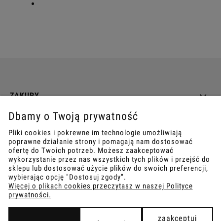
ZAKUPY
Dbamy o Twoją prywatność
INFO
Pliki cookies i pokrewne im technologie umożliwiają
poprawne działanie strony i pomagają nam dostosować
REGULAMINY
ofertę do Twoich potrzeb. Możesz zaakceptować
wykorzystanie przez nas wszystkich tych plików i przejść do
sklepu lub dostosować użycie plików do swoich preferencji,
wybierając opcję "Dostosuj zgody".
Więcej o plikach cookies przeczytasz w naszej Polityce
prywatności.
COPYRIGHT © 2021
TEMPISH.
WYKONANIE:
BOMBARDIER.PRO
zaakceptuj