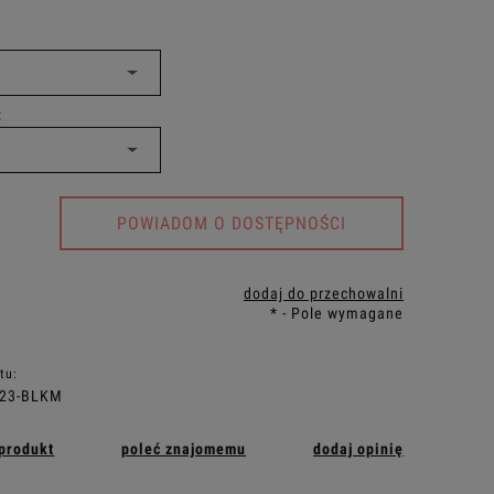
:
POWIADOM O DOSTĘPNOŚCI
dodaj do przechowalni
*
- Pole wymagane
tu:
523-BLKM
 produkt
poleć znajomemu
dodaj opinię