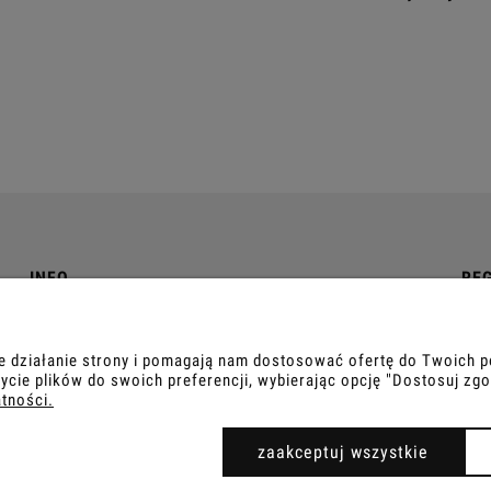
INFO
RE
O nas
Reg
Kontakt
Poli
ne działanie strony i pomagają nam dostosować ofertę do Twoich
ycie plików do swoich preferencji, wybierając opcję "Dostosuj zgo
atności.
IER.PRO
zaakceptuj wszystkie