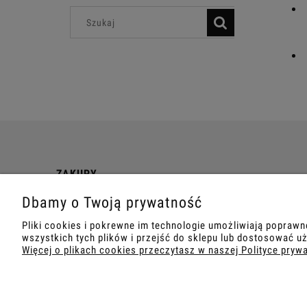
ZAKUPY
Dbamy o Twoją prywatność
Ważne informacje
Koszt dostawy
Pliki cookies i pokrewne im technologie umożliwiają popraw
wszystkich tych plików i przejść do sklepu lub dostosować uż
Więcej o plikach cookies przeczytasz w naszej Polityce pryw
COPYRIGHT © 2021 TEMPISH.
WYKONANIE:
BOMBARD