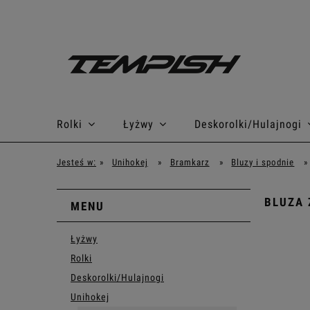
Rolki
Łyżwy
Deskorolki/Hulajnogi
Jesteś w:
»
Unihokej
»
Bramkarz
»
Bluzy i spodnie
»
BLUZA 
MENU
Łyżwy
Rolki
Deskorolki/Hulajnogi
Unihokej