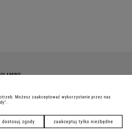
GULAMINY
ulamin
tyka Prywatności
 potrzeb. Możesz zaakceptować wykorzystanie przez nas
dy".
dostosuj zgody
zaakceptuj tylko niezbędne