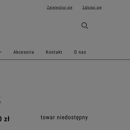
Zarejestruj się
Zaloguj się
Akcesoria
Kontakt
O nas
:
u
towar niedostępny
0 zł