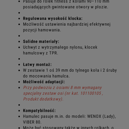
Pasuje do rolek fitness z kołami 90–110 mm
posiadających gwintowane otwory w płozie.
Regulowana wysokość klocka:
Możliwość ustawienia najbardziej efektywnej
pozycji hamowania.
Solidne materiały:
Uchwyt z wytrzymałego nylonu, klocek
hamulcowy z TPR.
Łatwy montaż:
W zestawie 1 oś 39 mm do tylnego koła i 2 śruby
do mocowania hamulca.
Możliwość adaptacji:
Przy podwoziu z osiami 8 mm wymagany
specjalny zestaw osi (nr kat. 101100105 ,
Produkt dodatkowy).
Kompatybilność:
Hamulec pasuje m.in. do modeli: WENOX (Lady),
VIBER 80.
Może być stosowany także w innych rolkach, o