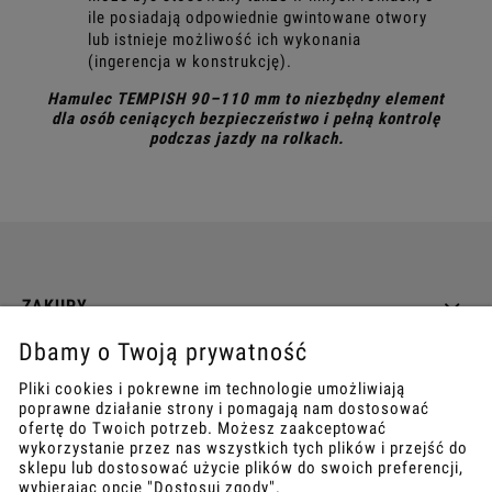
ile posiadają odpowiednie gwintowane otwory
lub istnieje możliwość ich wykonania
(ingerencja w konstrukcję).
Hamulec TEMPISH 90–110 mm to niezbędny element
dla osób ceniących bezpieczeństwo i pełną kontrolę
podczas jazdy na rolkach.
ZAKUPY
Dbamy o Twoją prywatność
INFO
Pliki cookies i pokrewne im technologie umożliwiają
poprawne działanie strony i pomagają nam dostosować
REGULAMINY
ofertę do Twoich potrzeb. Możesz zaakceptować
wykorzystanie przez nas wszystkich tych plików i przejść do
sklepu lub dostosować użycie plików do swoich preferencji,
wybierając opcję "Dostosuj zgody".