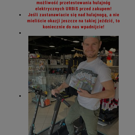
możliwość przetestowania hulajnóg
elektrycznych URBiS przed zakupem!
Jeśli zastanawiacie się nad hulajnogą, a nie
mieliście okazji jeszcze na takiej jeździć, to
koniecznie do nas wpadnijcie!