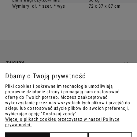
Wymiary: dł. * szer. * wys
72 x 37 x 87 cm
ZAKUPY
Dbamy o Twoją prywatność
INFO
Pliki cookies i pokrewne im technologie umożliwiają
poprawne działanie strony i pomagają nam dostosować
REGULAMINY
ofertę do Twoich potrzeb. Możesz zaakceptować
wykorzystanie przez nas wszystkich tych plików i przejść do
sklepu lub dostosować użycie plików do swoich preferencji,
wybierając opcję "Dostosuj zgody".
Więcej o plikach cookies przeczytasz w naszej Polityce
prywatności.
COPYRIGHT © 2021
TEMPISH.
WYKONANIE:
BOMBARDIER.PRO