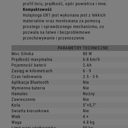
profil toru, prędkość, opór powietrza i inne.
Kompaktowość
Hulajnoga UX1 jest wykonana jest z lekkich
materiałów oraz montowana za pomocą
prostego i sprawdzonego mechanizmu, co
pozwala na łatwe i bezproblemowe
przechowywanie i przenoszenie.
PARAMETRY TECHNICZNE
Moc Silnika
80 W
Prędkość maxymalna
6-8 km/h
Pojemność baterii
2.Ah
Zasięg w kilometrach
6 - 9
Czas ładowania
2.5 - 3 h
Aplikacja Bluetooth
Nie
Wymienna bateria
Nie
Hamulec
Nożny
Zawieszenie
Nie
Koła
5"+5,7"
Swiatła kierunkowe
Nie
Wiek
4 +
Waga
4.8 kg
Limit wagi użytkownika
50 kg