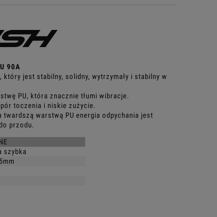
PU 90A
tóry jest stabilny, solidny, wytrzymały i stabilny w
twę PU, która znacznie tłumi wibracje.
ór toczenia i niskie zużycie.
 twardszą warstwą PU energia odpychania jest
do przodu.
NE
da szybka
25mm