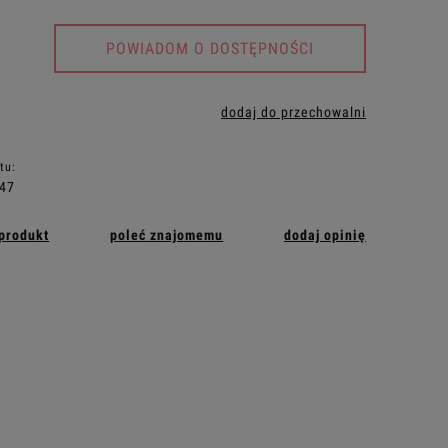
POWIADOM O DOSTĘPNOŚCI
dodaj do przechowalni
tu:
47
 produkt
poleć znajomemu
dodaj opinię