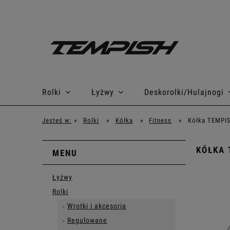
Rolki
Łyżwy
Deskorolki/Hulajnogi
Jesteś w:
»
Rolki
»
Kółka
»
Fitness
»
Kółka TEMPI
KÓŁKA 
MENU
Łyżwy
Rolki
Wrotki i akcesoria
Regulowane