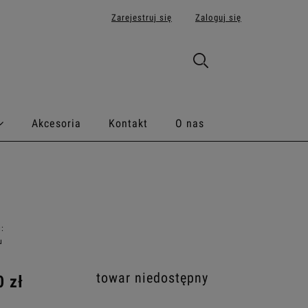
Zarejestruj się
Zaloguj się
Akcesoria
Kontakt
O nas
:
u
towar niedostępny
0 zł