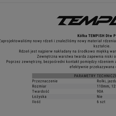
Kółka TEMPISH Dtw 
Zaprojektowaliśmy nowy rdzeń i znaleźliśmy nowy materiał rdzenia, k
kształcie.
Rdzeń jest najpierw nakładany na środkowo miękką wars
Zewnętrzna warstwa twarda zapewnia niski op
Poprzez zewnętrzny, bezpośredni kontakt pomiędzy rdzeniem a
efektywnie przekazywana 
PARAMETRY TECHNICZ
Przeznaczenie
Rolki, jaz
Rozmiar
110mm, 1
Twardość
90A
Łożyska
Nie
Ilość
6 szt