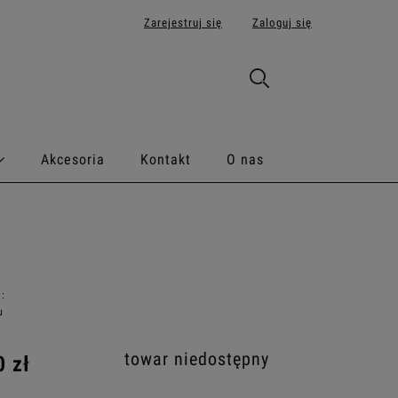
Zarejestruj się
Zaloguj się
Akcesoria
Kontakt
O nas
:
u
towar niedostępny
0 zł