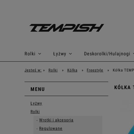
Rolki
Łyżwy
Deskorolki/Hulajnogi
Jesteś w:
»
Rolki
»
Kółka
»
Freestyle
»
Kółka TEMP
KÓŁKA 
MENU
Łyżwy
Rolki
Wrotki i akcesoria
Regulowane