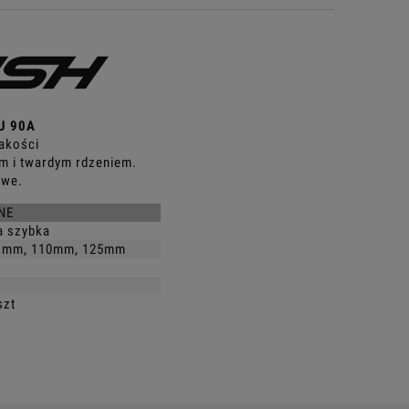
U 90A
akości
m i twardym rdzeniem.
owe.
NE
da szybka
 mm, 110mm, 125mm
szt