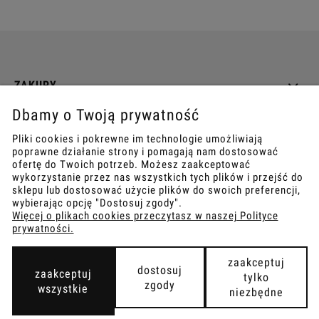
ZAKUPY
Dbamy o Twoją prywatność
INFO
Pliki cookies i pokrewne im technologie umożliwiają
poprawne działanie strony i pomagają nam dostosować
REGULAMINY
ofertę do Twoich potrzeb. Możesz zaakceptować
wykorzystanie przez nas wszystkich tych plików i przejść do
sklepu lub dostosować użycie plików do swoich preferencji,
wybierając opcję "Dostosuj zgody".
Więcej o plikach cookies przeczytasz w naszej Polityce
prywatności.
COPYRIGHT © 2021
TEMPISH.
WYKONANIE:
BOMBARDIER.PRO
zaakceptuj
dostosuj
zaakceptuj
tylko
zgody
wszystkie
niezbędne
pokaż pełną wersję strony