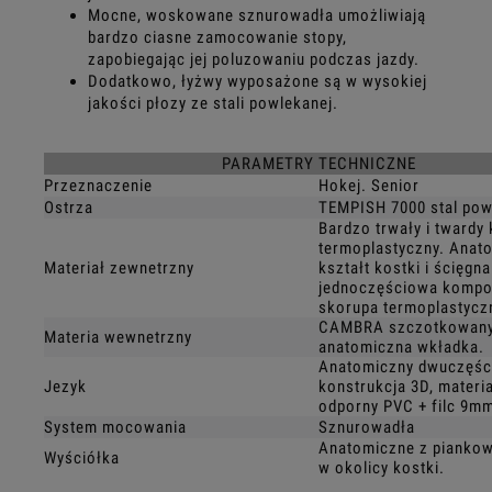
Mocne, woskowane sznurowadła umożliwiają
bardzo ciasne zamocowanie stopy,
zapobiegając jej poluzowaniu podczas jazdy.
Dodatkowo, łyżwy wyposażone są w wysokiej
jakości płozy ze stali powlekanej.
PARAMETRY TECHNICZNE
Przeznaczenie
Hokej. Senior
Ostrza
TEMPISH 7000 stal pow
Bardzo trwały i twardy
termoplastyczny. Anat
Materiał zewnetrzny
kształt kostki i ścięgna
jednoczęściowa komp
skorupa termoplastycz
CAMBRA szczotkowany 
Materia wewnetrzny
anatomiczna wkładka.
Anatomiczny dwuczęści
Jezyk
konstrukcja 3D, materia
odporny PVC + filc 9m
System mocowania
Sznurowadła
Anatomiczne z pianko
Wyściółka
w okolicy kostki.