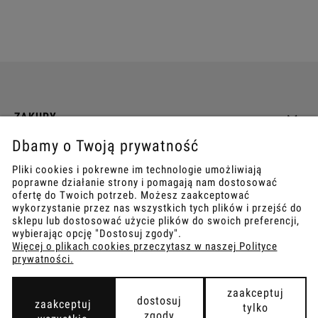
ZAKUPY
Dbamy o Twoją prywatność
INFO
Pliki cookies i pokrewne im technologie umożliwiają
poprawne działanie strony i pomagają nam dostosować
REGULAMINY
ofertę do Twoich potrzeb. Możesz zaakceptować
wykorzystanie przez nas wszystkich tych plików i przejść do
sklepu lub dostosować użycie plików do swoich preferencji,
wybierając opcję "Dostosuj zgody".
Więcej o plikach cookies przeczytasz w naszej Polityce
prywatności.
COPYRIGHT © 2021
TEMPISH.
WYKONANIE:
BOMBARDIER.PRO
zaakceptuj
dostosuj
zaakceptuj
tylko
zgody