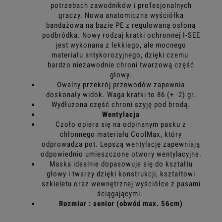
potrzebach zawodników i profesjonalnych
graczy. Nowa anatomiczna wyściółka
bandażowa na bazie PE z regulowaną osłoną
podbródka. Nowy rodzaj kratki ochronnej I-SEE
jest wykonana z lekkiego, ale mocnego
materiału antykorozyjnego, dzięki czemu
bardzo niezawodnie chroni twarzową część
głowy.
Owalny przekrój przewodów zapewnia
doskonały widok. Waga kratki to 86 (+ -2) gr.
Wydłużona część chroni szyję pod brodą.
Wentylacja
Czoło opiera się na odpinanym pasku z
chłonnego materiału CoolMax, który
odprowadza pot. Lepszą wentylację zapewniają
odpowiednio umieszczone otwory wentylacyjne.
Maska idealnie dopasowuje się do kształtu
głowy i twarzy dzięki konstrukcji, kształtowi
szkieletu oraz wewnętrznej wyściółce z pasami
ściągającymi.
Rozmiar : senior (obwód max. 56cm)