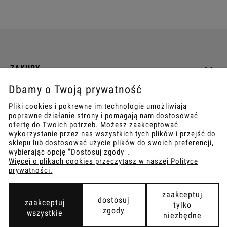
ZAKUPY
Dbamy o Twoją prywatność
INFO
Pliki cookies i pokrewne im technologie umożliwiają
poprawne działanie strony i pomagają nam dostosować
REGULAMINY
ofertę do Twoich potrzeb. Możesz zaakceptować
wykorzystanie przez nas wszystkich tych plików i przejść do
sklepu lub dostosować użycie plików do swoich preferencji,
wybierając opcję "Dostosuj zgody".
Więcej o plikach cookies przeczytasz w naszej Polityce
prywatności.
COPYRIGHT © 2021
TEMPISH.
WYKONANIE:
BOMBARDIER.PRO
zaakceptuj
dostosuj
zaakceptuj
tylko
zgody
wszystkie
niezbędne