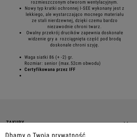
rozmieszczonym otworom wentylacyjnym.
Nowy typ kratki ochronnej I-SEE wykonany jest z
lekkiego, ale wystarczająco mocnego materiału
ze stali nierdzewnej, dzięki czemu bardzo
niezawodnie chroni twarz.
Owalny przekrój drucików zapewnia doskonałe
widzenie gry a rozciągnięta część pod brodą
doskonale chroni szyję.
Waga siatki 86 (+ -2) gr.
Rozmiar: senior (max.52cm obwodu)
Certyfikowana przez IFF
ZAKUPY
Dbamy o Twoją prywatność