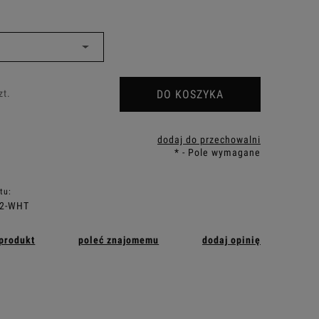
DO KOSZYKA
zt.
dodaj do przechowalni
*
- Pole wymagane
tu:
22-WHT
 produkt
poleć znajomemu
dodaj opinię