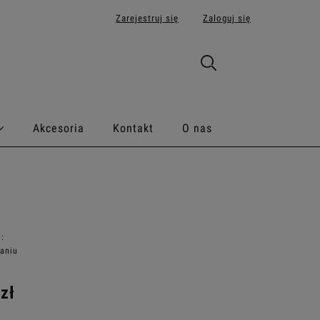
Zarejestruj się
Zaloguj się
Akcesoria
Kontakt
O nas
:
aniu
zł