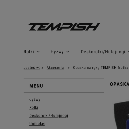
Rolki
Łyżwy
Deskorolki/Hulajnogi
Jesteś w:
»
Akcesoria
»
Opaska na rękę TEMPISH frotka
OPASKA
MENU
Łyżwy
Rolki
Deskorolki/Hulajnogi
Unihokej