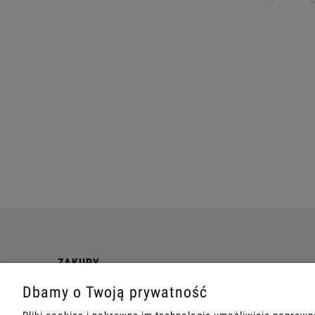
ZAKUPY
Dbamy o Twoją prywatność
Ważne informacje
Koszt dostawy