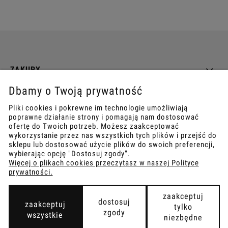
ZAKUPY
Dbamy o Twoją prywatność
INFO
Pliki cookies i pokrewne im technologie umożliwiają
poprawne działanie strony i pomagają nam dostosować
REGULAMINY
ofertę do Twoich potrzeb. Możesz zaakceptować
wykorzystanie przez nas wszystkich tych plików i przejść do
sklepu lub dostosować użycie plików do swoich preferencji,
wybierając opcję "Dostosuj zgody".
Więcej o plikach cookies przeczytasz w naszej Polityce
prywatności.
COPYRIGHT © 2021
TEMPISH.
WYKONANIE:
BOMBARDIER.PRO
zaakceptuj
dostosuj
zaakceptuj
tylko
zgody
wszystkie
niezbędne