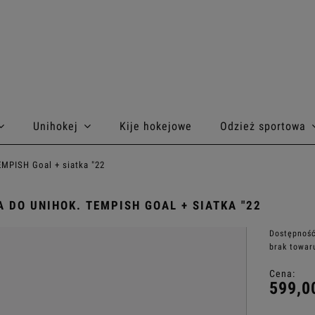
Unihokej
Kije hokejowe
Odzież sportowa
EMPISH Goal + siatka "22
 DO UNIHOK. TEMPISH GOAL + SIATKA "22
Dostępność
brak towar
Cena:
599,0