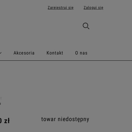
Zarejestruj się
Zaloguj się
Akcesoria
Kontakt
O nas
:
u
towar niedostępny
0 zł