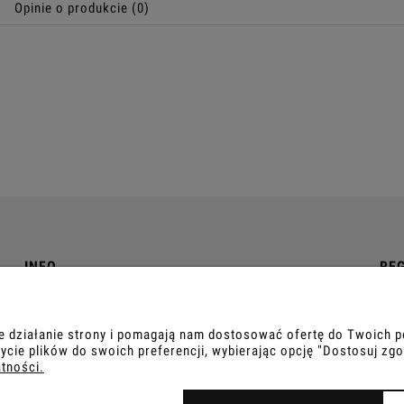
Opinie o produkcie (0)
INFO
RE
O nas
Reg
Kontakt
Poli
ne działanie strony i pomagają nam dostosować ofertę do Twoich
ycie plików do swoich preferencji, wybierając opcję "Dostosuj zgo
atności.