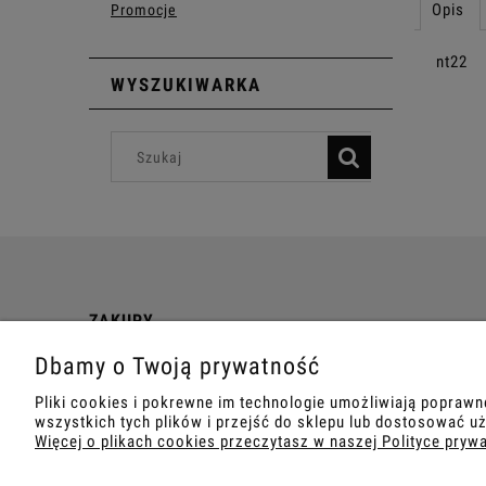
Opis
Promocje
nt22
WYSZUKIWARKA
ZAKUPY
Dbamy o Twoją prywatność
Ważne informacje
Koszt dostawy
Pliki cookies i pokrewne im technologie umożliwiają popraw
wszystkich tych plików i przejść do sklepu lub dostosować uż
Więcej o plikach cookies przeczytasz w naszej Polityce pryw