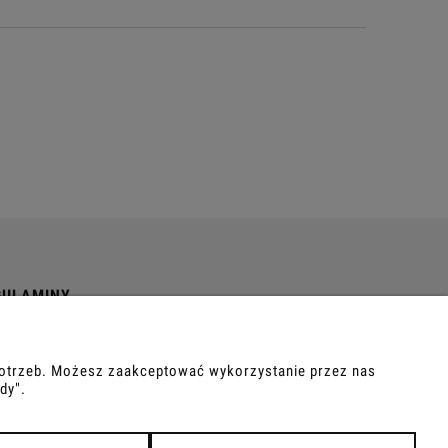
GULAMINY
ulamin
tyka Prywatności
 potrzeb. Możesz zaakceptować wykorzystanie przez nas
dy".