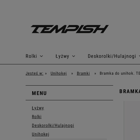
Rolki
Łyżwy
Deskorolki/Hulajnogi
Jesteś w:
»
Unihokej
»
Bramki
»
Bramka do unihok. T
BRAMKA
MENU
Łyżwy
Rolki
Deskorolki/Hulajnogi
Unihokej