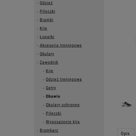
Odzież
Piłeczki
Bramki
Kije
Łopatki
Akcesoria treningowe
Okulary
Zawodnik
Kije
Odzież treningowa
Getry
Obuwie
Okulary ochronne
Piłeczki
Wyposażenie kija
Bramkarz
Opis