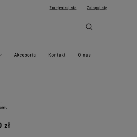
Zarejestruj się
Zaloguj się
Akcesoria
Kontakt
O nas
:
aniu
0 zł