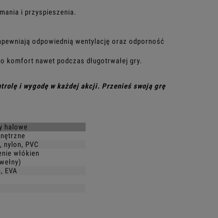
ymania i przyspieszenia.
apewniają odpowiednią wentylację oraz odporność
 o komfort nawet podczas długotrwałej gry.
rolę i wygodę w każdej akcji. Przenieś swoją grę
ty halowe
nętrzne
, nylon, PVC
enie włókien
awełny)
, EVA