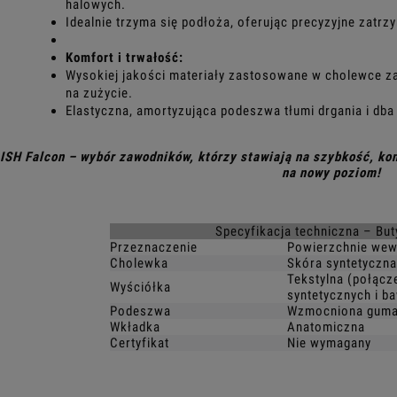
halowych.
Idealnie trzyma się podłoża, oferując precyzyjne zatrz
Komfort i trwałość:
Wysokiej jakości materiały zastosowane w cholewce z
na zużycie.
Elastyczna, amortyzująca podeszwa tłumi drgania i dba
SH Falcon – wybór zawodników, którzy stawiają na szybkość, kont
na nowy poziom!
Specyfikacja techniczna – Bu
Przeznaczenie
Powierzchnie wew
Cholewka
Skóra syntetyczna
Tekstylna (połącz
Wyściółka
syntetycznych i b
Podeszwa
Wzmocniona guma
Wkładka
Anatomiczna
Certyfikat
Nie wymagany