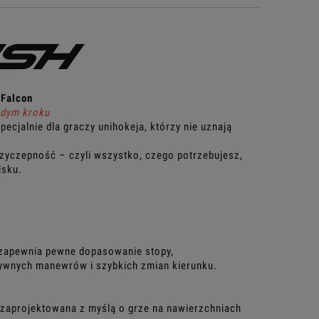
Falcon
żdym kroku
cjalnie dla graczy unihokeja, którzy nie uznają
zyczepność – czyli wszystko, czego potrzebujesz,
isku.
 zapewnia pewne dopasowanie stopy,
sywnych manewrów i szybkich zmian kierunku.
 zaprojektowana z myślą o grze na nawierzchniach