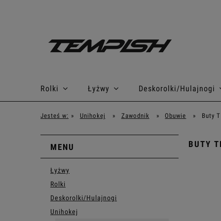
Rolki
Łyżwy
Deskorolki/Hulajnogi
Jesteś w:
»
Unihokej
»
Zawodnik
»
Obuwie
»
Buty 
BUTY T
MENU
Łyżwy
Rolki
Deskorolki/Hulajnogi
Unihokej