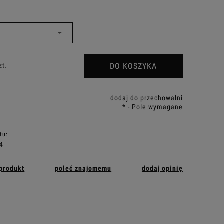
:
DO KOSZYKA
zt.
dodaj do przechowalni
*
- Pole wymagane
tu:
4
 produkt
poleć znajomemu
dodaj opinię