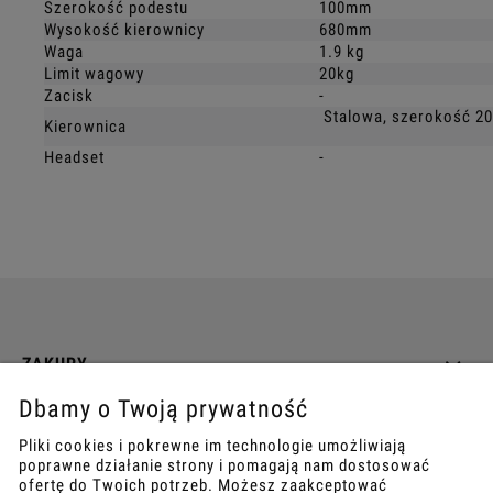
Szerokość podestu
100mm
Wysokość kierownicy
680mm
Waga
1.9 kg
Limit wagowy
20kg
Zacisk
-
Stalowa, szerokość 
Kierownica
Headset
-
ZAKUPY
Dbamy o Twoją prywatność
INFO
Pliki cookies i pokrewne im technologie umożliwiają
poprawne działanie strony i pomagają nam dostosować
REGULAMINY
ofertę do Twoich potrzeb. Możesz zaakceptować