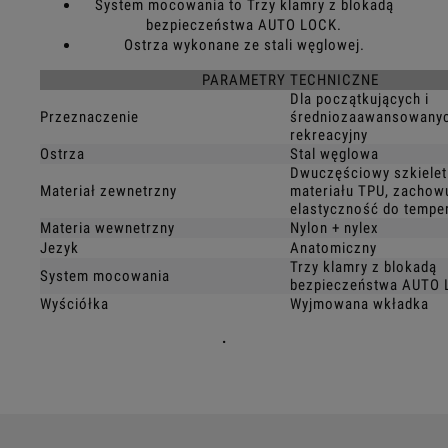
System mocowania to Trzy klamry z blokadą
bezpieczeństwa AUTO LOCK.
Ostrza wykonane ze stali węglowej.
PARAMETRY TECHNICZNE
Dla początkujących i
Przeznaczenie
średniozaawansowanyc
rekreacyjny
Ostrza
Stal węglowa
Dwuczęściowy szkielet
Materiał zewnetrzny
materiału TPU, zachow
elastyczność do temper
Materia wewnetrzny
Nylon + nylex
Jezyk
Anatomiczny
Trzy klamry z blokadą
System mocowania
bezpieczeństwa AUTO
Wyściółka
Wyjmowana wkładka
.