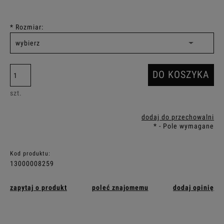
*
Rozmiar:
DO KOSZYKA
szt.
dodaj do przechowalni
*
- Pole wymagane
Kod produktu:
13000008259
zapytaj o produkt
poleć znajomemu
dodaj opinię