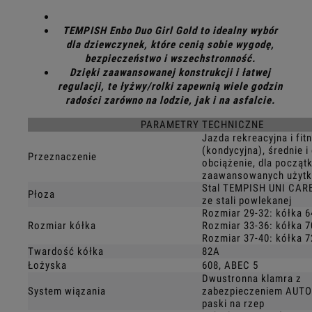
TEMPISH Enbo Duo Girl Gold to idealny wybór
dla dziewczynek, które cenią sobie wygodę,
bezpieczeństwo i wszechstronność.
Dzięki zaawansowanej konstrukcji i łatwej
regulacji, te łyżwy/rolki zapewnią wiele godzin
radości zarówno na lodzie, jak i na asfalcie.
PARAMETRY TECHNICZNE
Jazda rekreacyjna i fi
(kondycyjna), średnie i
Przeznaczenie
obciążenie, dla początk
zaawansowanych użyt
Stal TEMPISH UNI CARB
Płoza
ze stali powlekanej
Rozmiar 29-32: kółka
Rozmiar kółka
Rozmiar 33-36: kółka
Rozmiar 37-40: kółka
Twardość kółka
82A
Łożyska
608, ABEC 5
Dwustronna klamra z
System wiązania
zabezpieczeniem AUTO
paski na rzep