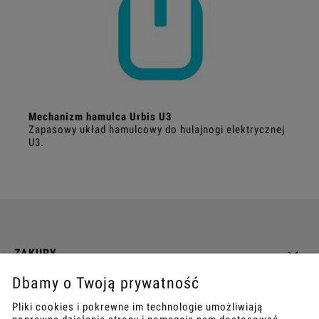
Mechanizm hamulca Urbis U3
Zapasowy układ hamulcowy do hulajnogi elektrycznej
U3.
ZAKUPY
Dbamy o Twoją prywatność
INFO
Pliki cookies i pokrewne im technologie umożliwiają