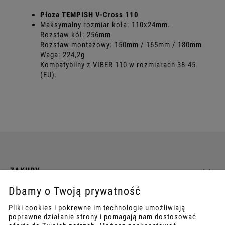
Płoza TEMPISH V-Cross 110
Maksymalny rozmiar koła: 110x24mm.
Rozstaw kół: 256mm
Rozstaw montażowy: 150mm / 165mm / 180mm
Waga: 224,2g
Kompatybilny z VIBER 110 w rozmiarach 38-45
(EU).
ZAKUPY
Dbamy o Twoją prywatność
INFO
Pliki cookies i pokrewne im technologie umożliwiają
poprawne działanie strony i pomagają nam dostosować
REGULAMINY