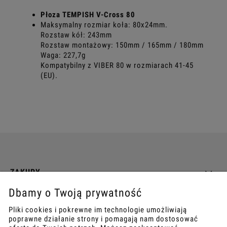
Płoza TEMPISH V-Cross 80
Maksymalny rozmiar koła: 80x24mm.
Rozstaw kół: 243mm
Rozstaw montażowy: 150mm / 165mm / 180mm
Waga: 227,7g
Kompatybilny z VIBER 80 w rozmiarach 41-45
(EU).
ZAKUPY
Dbamy o Twoją prywatność
INFO
Pliki cookies i pokrewne im technologie umożliwiają
poprawne działanie strony i pomagają nam dostosować
REGULAMINY