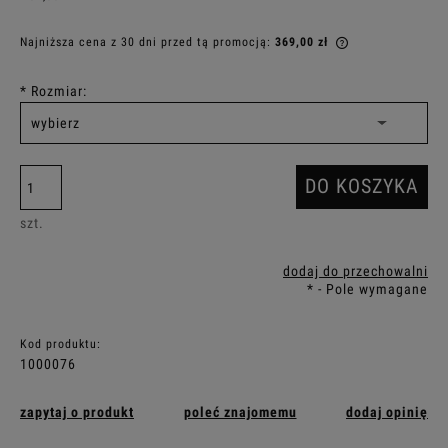
Najniższa cena z 30 dni przed tą promocją:
369,00 zł
Jeżeli produkt 
30 dni, wyświet
*
Rozmiar:
momentu, kiedy
sprzedaży.
DO KOSZYKA
szt.
dodaj do przechowalni
*
- Pole wymagane
Kod produktu:
1000076
zapytaj o produkt
poleć znajomemu
dodaj opinię