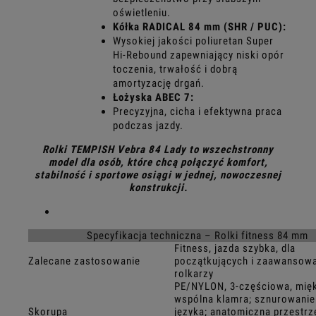
oświetleniu.
Kółka RADICAL 84 mm (SHR / PUC):
Wysokiej jakości poliuretan Super
Hi-Rebound zapewniający niski opór
toczenia, trwałość i dobrą
amortyzację drgań.
Łożyska ABEC 7:
Precyzyjna, cicha i efektywna praca
podczas jazdy.
Rolki TEMPISH Vebra 84 Lady to wszechstronny
model dla osób, które chcą połączyć komfort,
stabilność i sportowe osiągi w jednej, nowoczesnej
konstrukcji.
Specyfikacja techniczna – Rolki fitness 84 mm
Fitness, jazda szybka, dla
Zalecane zastosowanie
początkujących i zaawansow
rolkarzy
PE/NYLON, 3-częściowa, mię
wspólna klamra; sznurowanie
Skorupa
języka; anatomiczna przestrz