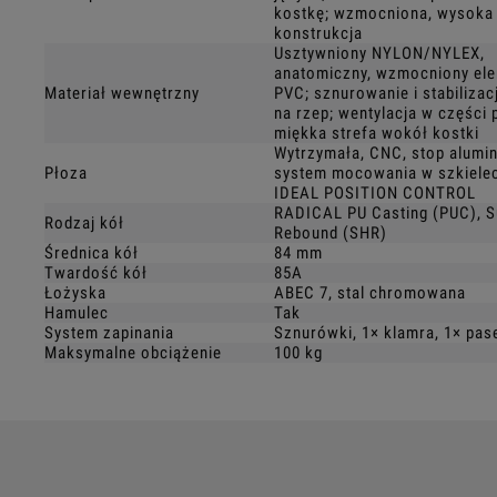
kostkę; wzmocniona, wysoka
konstrukcja
Usztywniony NYLON/NYLEX,
anatomiczny, wzmocniony el
Materiał wewnętrzny
PVC; sznurowanie i stabiliza
na rzep; wentylacja w części 
miękka strefa wokół kostki
Wytrzymała, CNC, stop alumi
Płoza
system mocowania w szkielec
IDEAL POSITION CONTROL
RADICAL PU Casting (PUC), S
Rodzaj kół
Rebound (SHR)
Średnica kół
84 mm
Twardość kół
85A
Łożyska
ABEC 7, stal chromowana
Hamulec
Tak
System zapinania
Sznurówki, 1× klamra, 1× pas
Maksymalne obciążenie
100 kg