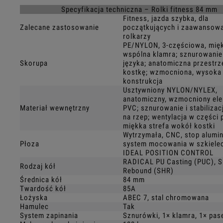
Specyfikacja techniczna – Rolki fitness 84 mm
Fitness, jazda szybka, dla
Zalecane zastosowanie
początkujących i zaawansow
rolkarzy
PE/NYLON, 3-częściowa, mię
wspólna klamra; sznurowanie
Skorupa
języka; anatomiczna przestrz
kostkę; wzmocniona, wysoka
konstrukcja
Usztywniony NYLON/NYLEX,
anatomiczny, wzmocniony el
Materiał wewnętrzny
PVC; sznurowanie i stabiliza
na rzep; wentylacja w części 
miękka strefa wokół kostki
Wytrzymała, CNC, stop alumi
Płoza
system mocowania w szkielec
IDEAL POSITION CONTROL
RADICAL PU Casting (PUC), S
Rodzaj kół
Rebound (SHR)
Średnica kół
84 mm
Twardość kół
85A
Łożyska
ABEC 7, stal chromowana
Hamulec
Tak
System zapinania
Sznurówki, 1× klamra, 1× pas