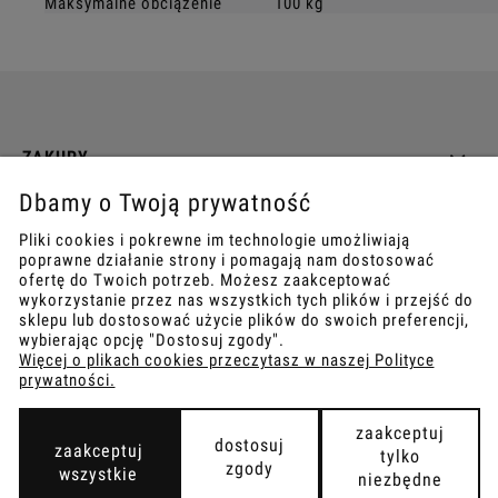
Maksymalne obciążenie
100 kg
ZAKUPY
Dbamy o Twoją prywatność
INFO
Pliki cookies i pokrewne im technologie umożliwiają
poprawne działanie strony i pomagają nam dostosować
REGULAMINY
ofertę do Twoich potrzeb. Możesz zaakceptować
wykorzystanie przez nas wszystkich tych plików i przejść do
sklepu lub dostosować użycie plików do swoich preferencji,
wybierając opcję "Dostosuj zgody".
Więcej o plikach cookies przeczytasz w naszej Polityce
prywatności.
COPYRIGHT © 2021
TEMPISH.
WYKONANIE:
BOMBARDIER.PRO
zaakceptuj
dostosuj
zaakceptuj
tylko
zgody
wszystkie
niezbędne