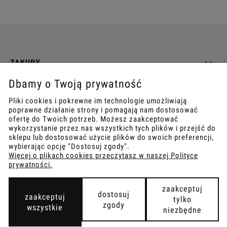
ZAKUPY
Dbamy o Twoją prywatność
INFO
Pliki cookies i pokrewne im technologie umożliwiają
poprawne działanie strony i pomagają nam dostosować
REGULAMINY
ofertę do Twoich potrzeb. Możesz zaakceptować
wykorzystanie przez nas wszystkich tych plików i przejść do
sklepu lub dostosować użycie plików do swoich preferencji,
wybierając opcję "Dostosuj zgody".
Więcej o plikach cookies przeczytasz w naszej Polityce
prywatności.
COPYRIGHT © 2021
TEMPISH.
WYKONANIE:
BOMBARDIER.PRO
zaakceptuj
dostosuj
zaakceptuj
tylko
zgody
wszystkie
niezbędne
pokaż pełną wersję strony