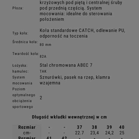
krzyżowych pod piętą i centralnej śruby
pod przednią częścią. System
Płoza:
mocowania: idealne do sterowania
położeniem
Koła standardowe CATCH, odlewanie PU,
Typ koła:
odporność na toczenia
Średnica koła:
80 mm
Twardość koła:
82A
Stal chromowana ABEC 7
Łożyska:
hamulec:
TAK
Sznurówki, pasek na rzep, klamra
System
wzajemna
mocowania
Poziom
optymalnego
2
obciążenia
sportowego
Długość wkładki wewnętrznej w cm
Rozmiar
-
-
37
38
39
40
cm-
-
-
22.7
23,4
24,2
25
Rozmiar
41
42
-
-
-
-