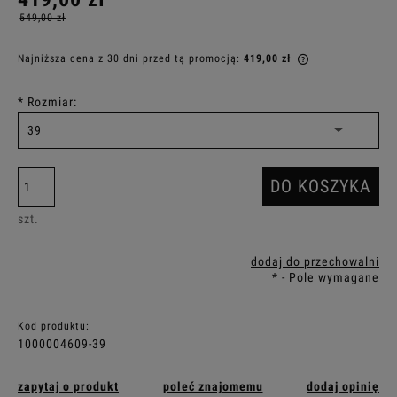
549,00 zł
Najniższa cena z 30 dni przed tą promocją:
419,00 zł
Jeżeli produkt 
30 dni, wyświet
*
Rozmiar:
momentu, kiedy
sprzedaży.
DO KOSZYKA
szt.
dodaj do przechowalni
*
- Pole wymagane
Kod produktu:
1000004609-39
zapytaj o produkt
poleć znajomemu
dodaj opinię