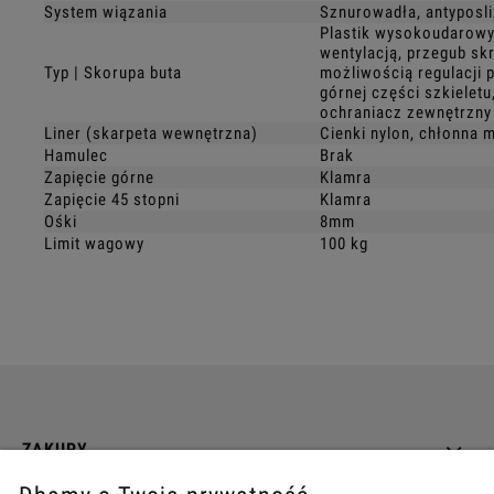
System wiązania
Sznurowadła, antyposl
Plastik wysokoudarowy
wentylacją, przegub sk
Typ | Skorupa buta
możliwością regulacji 
górnej części szkielet
ochraniacz zewnętrzny
Liner (skarpeta wewnętrzna)
Cienki nylon, chłonna m
Hamulec
Brak
Zapięcie górne
Klamra
Zapięcie 45 stopni
Klamra
Ośki
8mm
Limit wagowy
100 kg
ZAKUPY