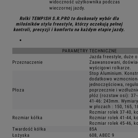
widoczność użytkownika podczas
wieczornej jazdy.
Rolki TEMPISH S.R.PRO to doskonały wybór dla
miłośników stylu freestyle, którzy oczekują pełnej
kontroli, precyzji i komfortu na każdym etapie jazdy.
PARAMETRY TECHNICZNE
Jazda freestyle, duże o
Przeznaczenie
Zaawansowani, doświad
wyścigowi rolkarze.
Stop Aluminium. Konst
dodatkowo wzmocnion
jednoczęściowa, regul
Płoza
poprzecznie i wzdłużni
płóz (rozstaw osi): 37
41-46: 243mm. Wymiar
w płozach : 150, 165, 
Rozmiar rolek 37-40, 
Rozmiar kółka
Rozmiar rolek 41-44, 
Rozmiar rolek 45-46, 
Twardość kółka
85A
Łożyska
608, ABEC 9