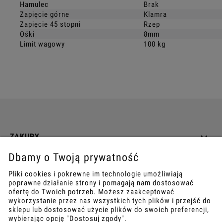
Hamulec
Brak
Zapięcie górne
Klamra
Zapięcie 45 stopni
Rzep
Ośki
8mm
Limit wagowy
100 kg
ZAKUPY
Dbamy o Twoją prywatność
INFO
Pliki cookies i pokrewne im technologie umożliwiają
poprawne działanie strony i pomagają nam dostosować
REGULAMINY
ofertę do Twoich potrzeb. Możesz zaakceptować
wykorzystanie przez nas wszystkich tych plików i przejść do
sklepu lub dostosować użycie plików do swoich preferencji,
wybierając opcję "Dostosuj zgody".