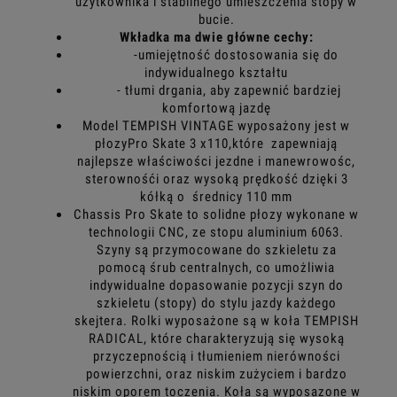
użytkownika i stabilnego umieszczenia stopy w
bucie.
Wkładka ma dwie główne cechy:
-umiejętność dostosowania się do
indywidualnego kształtu
- tłumi drgania, aby zapewnić bardziej
komfortową jazdę
Model TEMPISH VINTAGE wyposażony jest w
płozyPro Skate 3 x110,które zapewniają
najlepsze właściwości jezdne i manewrowośc,
sterownośći oraz wysoką prędkość dzięki 3
kółką o średnicy 110 mm
Chassis Pro Skate to solidne płozy wykonane w
technologii CNC, ze stopu aluminium 6063.
Szyny są przymocowane do szkieletu za
pomocą śrub centralnych, co umożliwia
indywidualne dopasowanie pozycji szyn do
szkieletu (stopy) do stylu jazdy każdego
skejtera. Rolki wyposażone są w koła TEMPISH
RADICAL, które charakteryzują się wysoką
przyczepnością i tłumieniem nierówności
powierzchni, oraz niskim zużyciem i bardzo
niskim oporem toczenia. Koła są wyposazone w