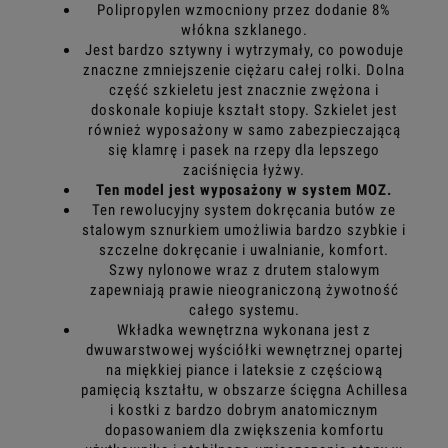
Polipropylen wzmocniony przez dodanie 8%
włókna szklanego.
Jest bardzo sztywny i wytrzymały, co powoduje
znaczne zmniejszenie ciężaru całej rolki. Dolna
część szkieletu jest znacznie zwężona i
doskonale kopiuje kształt stopy. Szkielet jest
również wyposażony w samo zabezpieczającą
się klamrę i pasek na rzepy dla lepszego
zaciśnięcia łyżwy.
Ten model jest wyposażony w system MOZ.
Ten rewolucyjny system dokręcania butów ze
stalowym sznurkiem umożliwia bardzo szybkie i
szczelne dokręcanie i uwalnianie, komfort.
Szwy nylonowe wraz z drutem stalowym
zapewniają prawie nieograniczoną żywotność
całego systemu.
Wkładka wewnętrzna wykonana jest z
dwuwarstwowej wyściółki wewnętrznej opartej
na miękkiej piance i lateksie z częściową
pamięcią kształtu, w obszarze ścięgna Achillesa
i kostki z bardzo dobrym anatomicznym
dopasowaniem dla zwiększenia komfortu