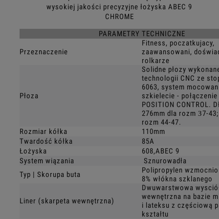
wysokiej jakości precyzyjne łożyska ABEC 9
CHROME
PARAMETRY TECHNICZNE
Fitness, poczatkujacy,
Przeznaczenie
zaawansowani, doświa
rolkarze
Solidne płozy wykonan
technologii CNC ze sto
6063, system mocowan
Płoza
szkielecie - połączeni
POSITION CONTROL. Dł
276mm dla rozm З7-43;
rozm 44-47.
Rozmiar kółka
110mm
Twardość kółka
85A
Łożyska
608,ABEC 9
System wiązania
Sznurowadła
Polipropylen wzmocnio
Typ | Skorupa buta
8% włókna szklanego
Dwuwarstwowa wysció
wewnętrzna na bazie mi
Liner (skarpeta wewnętrzna)
i lateksu z częściową 
kształtu