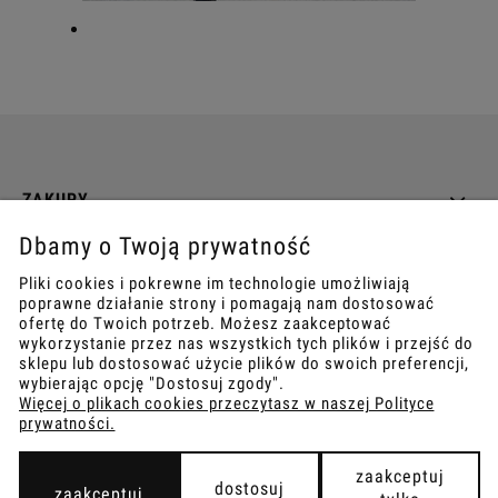
ZAKUPY
Dbamy o Twoją prywatność
INFO
Pliki cookies i pokrewne im technologie umożliwiają
poprawne działanie strony i pomagają nam dostosować
REGULAMINY
ofertę do Twoich potrzeb. Możesz zaakceptować
wykorzystanie przez nas wszystkich tych plików i przejść do
sklepu lub dostosować użycie plików do swoich preferencji,
wybierając opcję "Dostosuj zgody".
Więcej o plikach cookies przeczytasz w naszej Polityce
prywatności.
COPYRIGHT © 2021
TEMPISH.
WYKONANIE:
BOMBARDIER.PRO
zaakceptuj
dostosuj
zaakceptuj