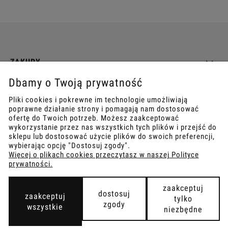
ZAKUPY
Dbamy o Twoją prywatność
INFO
Pliki cookies i pokrewne im technologie umożliwiają
poprawne działanie strony i pomagają nam dostosować
REGULAMINY
ofertę do Twoich potrzeb. Możesz zaakceptować
wykorzystanie przez nas wszystkich tych plików i przejść do
sklepu lub dostosować użycie plików do swoich preferencji,
wybierając opcję "Dostosuj zgody".
Więcej o plikach cookies przeczytasz w naszej Polityce
prywatności.
COPYRIGHT © 2021
TEMPISH.
WYKONANIE:
BOMBARDIER.PRO
zaakceptuj
dostosuj
zaakceptuj
tylko
zgody
wszystkie
niezbędne
pokaż pełną wersję strony