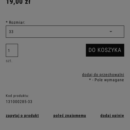
19,00 zł
*
Rozmiar:
DO KOSZYKA
szt.
dodaj do przechowalni
*
- Pole wymagane
Kod produktu:
131000285-33
zapytaj o produkt
poleć znajomemu
dodaj opinię