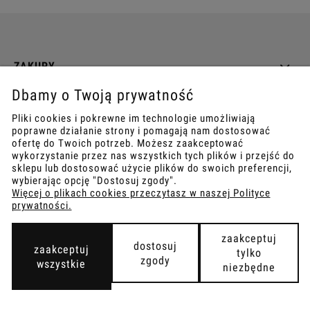
ZAKUPY
Dbamy o Twoją prywatność
INFO
Pliki cookies i pokrewne im technologie umożliwiają
poprawne działanie strony i pomagają nam dostosować
REGULAMINY
ofertę do Twoich potrzeb. Możesz zaakceptować
wykorzystanie przez nas wszystkich tych plików i przejść do
sklepu lub dostosować użycie plików do swoich preferencji,
wybierając opcję "Dostosuj zgody".
Więcej o plikach cookies przeczytasz w naszej Polityce
prywatności.
COPYRIGHT © 2021
TEMPISH.
WYKONANIE:
BOMBARDIER.PRO
zaakceptuj
dostosuj
zaakceptuj
tylko
zgody
wszystkie
niezbędne
pokaż pełną wersję strony