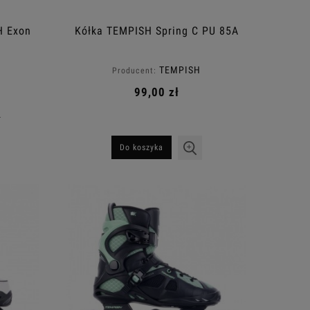
H Exon
Kółka TEMPISH Spring C PU 85A
TEMPISH
Producent:
99,00 zł
ł
Do koszyka