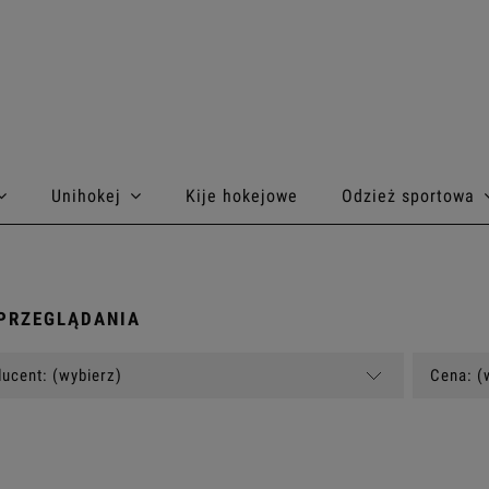
Unihokej
Kije hokejowe
Odzież sportowa
PRZEGLĄDANIA
ucent: (wybierz)
Cena: (