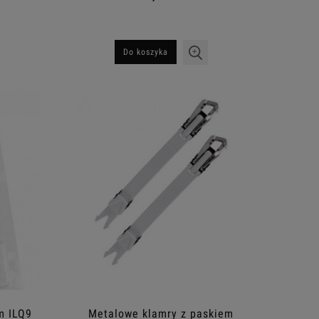
Do koszyka
m ILQ9
Metalowe klamry z paskiem