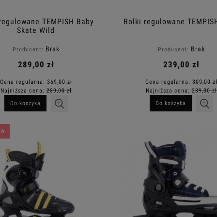
 regulowane TEMPISH Baby
Rolki regulowane TEMPIS
Skate Wild
Brak
Brak
Producent:
Producent:
289,00 zł
239,00 zł
Cena regularna:
369,00 zł
Cena regularna:
309,00 z
Najniższa cena:
289,00 zł
Najniższa cena:
239,00 zł
Do koszyka
Do koszyka
JA