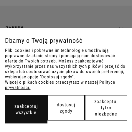
ZAKUPY
Dbamy o Twoją prywatność
INFO
Pliki cookies i pokrewne im technologie umożliwiają
poprawne działanie strony i pomagają nam dostosować
REGULAMINY
ofertę do Twoich potrzeb. Możesz zaakceptować
wykorzystanie przez nas wszystkich tych plików i przejść do
sklepu lub dostosować użycie plików do swoich preferencji,
wybierając opcję "Dostosuj zgody".
Więcej o plikach cookies przeczytasz w naszej Polityce
prywatności.
COPYRIGHT © 2021
TEMPISH.
WYKONANIE:
BOMBARDIER.PRO
zaakceptuj
dostosuj
zaakceptuj
tylko
zgody
wszystkie
niezbędne
pokaż pełną wersję strony