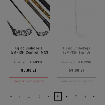
Kij do unihokeja
Kij do unihokeja
TEMPISH Controll MX3
TEMPISH Fair Jr
Jr
TEMPISH
TEMPISH
Producent:
Producent:
85,00 zł
59,00 zł
Powiadom o dostępności
Powiadom o dostępności
«
»
1
...
3
4
5
6
7
8