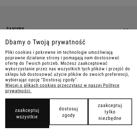
ZAKUPY
Dbamy o Twoją prywatność
INFO
Pliki cookies i pokrewne im technologie umożliwiają
poprawne działanie strony i pomagają nam dostosować
REGULAMINY
ofertę do Twoich potrzeb. Możesz zaakceptować
wykorzystanie przez nas wszystkich tych plików i przejść do
sklepu lub dostosować użycie plików do swoich preferencji,
wybierając opcję "Dostosuj zgody".
Więcej o plikach cookies przeczytasz w naszej Polityce
prywatności.
COPYRIGHT © 2021
TEMPISH.
WYKONANIE:
BOMBARDIER.PRO
zaakceptuj
dostosuj
zaakceptuj
tylko
zgody
wszystkie
niezbędne
pokaż pełną wersję strony