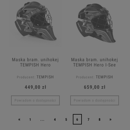
Maska bram. unihokej
Maska bram. unihokej
TEMPISH Hero
TEMPISH Hero I-See
Activ
TEMPISH
TEMPISH
Producent:
Producent:
449,00 zł
659,00 zł
Powiadom o dostępności
Powiadom o dostępności
«
»
1
...
4
5
6
7
8