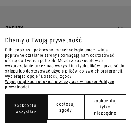
ZAKUPY
Dbamy o Twoją prywatność
INFO
Pliki cookies i pokrewne im technologie umożliwiają
poprawne działanie strony i pomagają nam dostosować
REGULAMINY
ofertę do Twoich potrzeb. Możesz zaakceptować
wykorzystanie przez nas wszystkich tych plików i przejść do
sklepu lub dostosować użycie plików do swoich preferencji,
wybierając opcję "Dostosuj zgody".
Więcej o plikach cookies przeczytasz w naszej Polityce
prywatności.
COPYRIGHT © 2021
TEMPISH.
WYKONANIE:
BOMBARDIER.PRO
zaakceptuj
dostosuj
zaakceptuj
tylko
zgody
wszystkie
niezbędne
pokaż pełną wersję strony