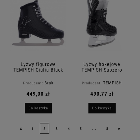
Łyżwy figurowe
Łyżwy hokejowe
TEMPISH Giulia Black
TEMPISH Subzero
Plus
Brak
TEMPISH
Producent:
Producent:
449,00 zł
490,77 zł
Do koszyka
Do koszyka
«
»
1
2
3
4
5
...
8