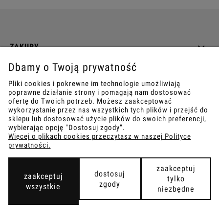
ZAKUPY
Dbamy o Twoją prywatność
INFO
Pliki cookies i pokrewne im technologie umożliwiają
poprawne działanie strony i pomagają nam dostosować
REGULAMINY
ofertę do Twoich potrzeb. Możesz zaakceptować
wykorzystanie przez nas wszystkich tych plików i przejść do
sklepu lub dostosować użycie plików do swoich preferencji,
wybierając opcję "Dostosuj zgody".
Więcej o plikach cookies przeczytasz w naszej Polityce
prywatności.
COPYRIGHT © 2021
TEMPISH.
WYKONANIE:
BOMBARDIER.PRO
zaakceptuj
dostosuj
zaakceptuj
tylko
zgody
wszystkie
niezbędne
pokaż pełną wersję strony